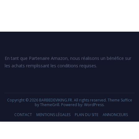
En tant que Partenaire Amazon, nous réalisons un bénéfice sur
les achats remplissant les conditions requises.
Copyright © 2026
BARBEDEVIKING.FR
. All rights reserved. Theme
Suffice
by ThemeGrill. Powered by:
WordPress
.
CONTACT
MENTIONS LÉGALES
PLAN DU SITE
ANNONCEURS