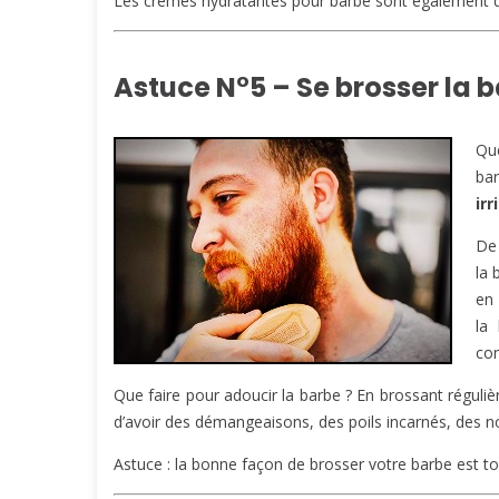
Les crèmes hydratantes pour barbe sont également de
Astuce N°5 – Se brosser la 
Qu
ba
irr
De
la 
en 
la 
con
Que faire pour adoucir la barbe ? En brossant réguli
d’avoir des démangeaisons, des poils incarnés, des
Astuce : la bonne façon de brosser votre barbe est to