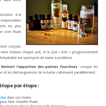
truction à la
e responsables
ents les plus
e sont l’huile
s sont conçues
e vient enduire chaque poil, et le poil « boit » progressivement
be déshydratée est synonyme de barbe à problème.
s
limitent l’apparition des pointes fourchues
. Lorsque les
ion et les démangeaisons de la barbe s’atténuent parallèlement.
étape par étape :
arbe
dans vos mains.
our faire chauffer l’huile.
e, en massant à la fois les poils et la peau.