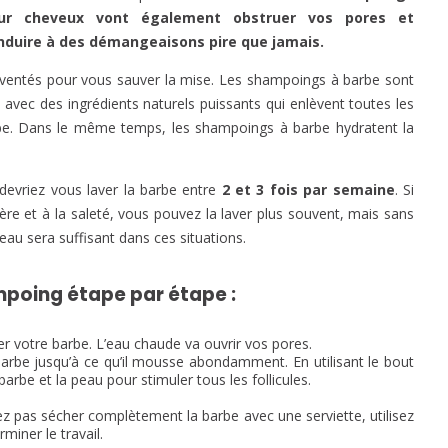
ur cheveux vont également obstruer vos pores et
nduire à des démangeaisons pire que jamais.
ventés pour vous sauver la mise. Les shampoings à barbe sont
s avec des ingrédients naturels puissants qui enlèvent toutes les
rbe. Dans le même temps, les shampoings à barbe hydratent la
devriez vous laver la barbe entre
2 et 3 fois par semaine
. Si
ère et à la saleté, vous pouvez la laver plus souvent, mais sans
eau sera suffisant dans ces situations.
poing étape par étape :
er votre barbe. L’eau chaude va ouvrir vos pores.
arbe jusqu’à ce qu’il mousse abondamment. En utilisant le bout
rbe et la peau pour stimuler tous les follicules.
z pas sécher complètement la barbe avec une serviette, utilisez
iner le travail.