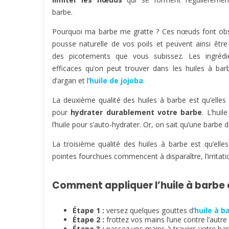
barbe.
Pourquoi ma barbe me gratte ? Ces nœuds font obs
pousse naturelle de vos poils et peuvent ainsi êtr
des picotements que vous subissez. Les ingrédi
efficaces qu’on peut trouver dans les huiles à barb
d’argan et l’
huile de jojoba
.
La deuxième qualité des huiles à barbe est qu’elle
pour
hydrater durablement votre barbe
. L’huil
l’huile pour s’auto-hydrater. Or, on sait qu’une bar
La troisième qualité des huiles à barbe est qu’elle
pointes fourchues commencent à disparaître, l’irritat
Comment appliquer l’huile à barbe 
Étape 1 :
versez quelques gouttes d’
huile à b
Étape 2 :
frottez vos mains l’une contre l’autre p
Étape 3 :
passez vos mains à travers votre barb