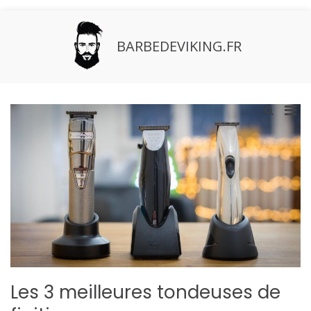
Aller
au
contenu
BARBEDEVIKING.FR
Men
Afficher
le
prin
formulaire
pou
de
mobi
recherche
Les 3 meilleures tondeuses de