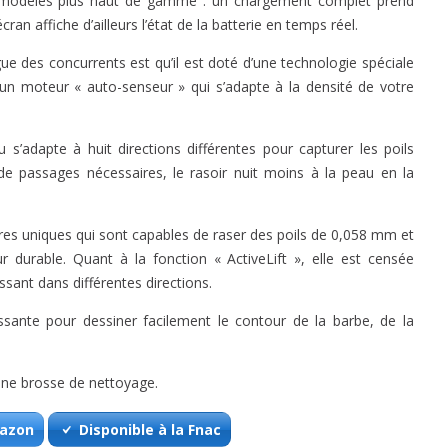
es modèles plus haut de gamme : un chargement complet prend
n affiche d’ailleurs l’état de la batterie en temps réel.
gue des concurrents est qu’il est doté d’une technologie spéciale
un moteur « auto-senseur » qui s’adapte à la densité de votre
au s’adapte à huit directions différentes pour capturer les poils
de passages nécessaires, le rasoir nuit moins à la peau en la
ures uniques qui sont capables de raser des poils de 0,058 mm et
durable. Quant à la fonction « ActiveLift », elle est censée
ssant dans différentes directions.
ssante pour dessiner facilement le contour de la barbe, de la
une brosse de nettoyage.
mazon
Disponible à la Fnac