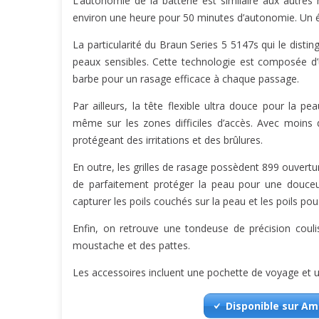
L’autonomie de la batterie est similaire aux autr
environ une heure pour 50 minutes d’autonomie. Un écra
La particularité du Braun Series 5 5147s qui le distin
peaux sensibles. Cette technologie est composée d’
barbe pour un rasage efficace à chaque passage.
Par ailleurs, la tête flexible ultra douce pour la pe
même sur les zones difficiles d’accès. Avec moins 
protégeant des irritations et des brûlures.
En outre, les grilles de rasage possèdent 899 ouvert
de parfaitement protéger la peau pour une douceur 
capturer les poils couchés sur la peau et les poils pou
Enfin, on retrouve une tondeuse de précision couli
moustache et des pattes.
Les accessoires incluent une pochette de voyage et 
Disponible sur A