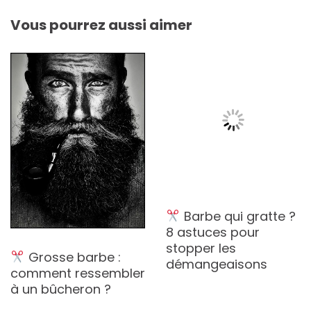
Vous pourrez aussi aimer
Barbe qui gratte ?
Comment
8 astuces pour
fabriquer votre
stopper les
propre cire à
démangeaisons
moustache à la
maison (Tuto DIY) ?