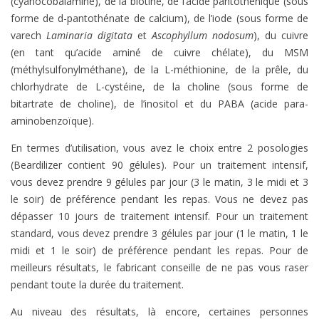
(cyanocobalamine), de la biotine, de l’acide pantothénique (sous
forme de d-pantothénate de calcium), de l’iode (sous forme de
varech
Laminaria digitata
et
Ascophyllum nodosum
), du cuivre
(en tant qu’acide aminé de cuivre chélate), du MSM
(méthylsulfonylméthane), de la L-méthionine, de la prêle, du
chlorhydrate de L-cystéine, de la choline (sous forme de
bitartrate de choline), de l’inositol et du PABA (acide para-
aminobenzoïque).
En termes d’utilisation, vous avez le choix entre 2 posologies
(Beardilizer contient 90 gélules). Pour un traitement intensif,
vous devez prendre 9 gélules par jour (3 le matin, 3 le midi et 3
le soir) de préférence pendant les repas. Vous ne devez pas
dépasser 10 jours de traitement intensif. Pour un traitement
standard, vous devez prendre 3 gélules par jour (1 le matin, 1 le
midi et 1 le soir) de préférence pendant les repas. Pour de
meilleurs résultats, le fabricant conseille de ne pas vous raser
pendant toute la durée du traitement.
Au niveau des résultats, là encore, certaines personnes