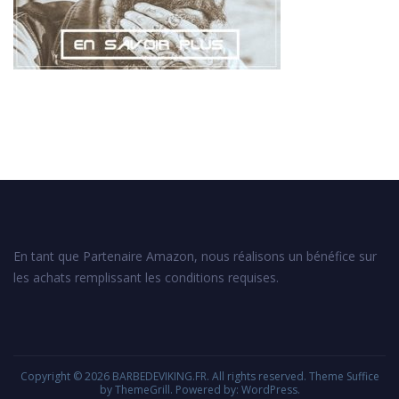
En tant que Partenaire Amazon, nous réalisons un bénéfice sur
les achats remplissant les conditions requises.
Copyright © 2026
BARBEDEVIKING.FR
. All rights reserved. Theme
Suffice
by ThemeGrill. Powered by:
WordPress
.