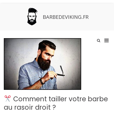
Aller
au
contenu
BARBEDEVIKING.FR
Men
Afficher
le
prin
formulaire
pou
de
mobi
recherche
Comment tailler votre barbe
au rasoir droit ?