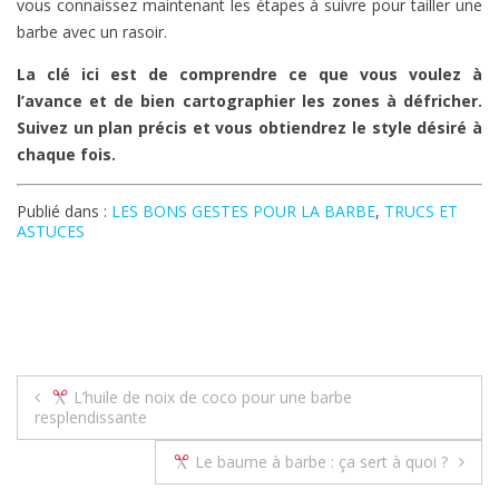
vous connaissez maintenant les étapes à suivre pour tailler une
barbe avec un rasoir.
La clé ici est de comprendre ce que vous voulez à
l’avance et de bien cartographier les zones à défricher.
Suivez un plan précis et vous obtiendrez le style désiré à
chaque fois.
Publié dans :
LES BONS GESTES POUR LA BARBE
,
TRUCS ET
ASTUCES
Navigation
L’huile de noix de coco pour une barbe
resplendissante
de
Le baume à barbe : ça sert à quoi ?
l’article