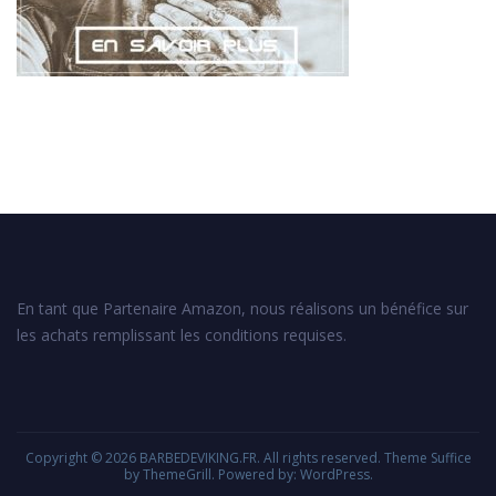
En tant que Partenaire Amazon, nous réalisons un bénéfice sur
les achats remplissant les conditions requises.
Copyright © 2026
BARBEDEVIKING.FR
. All rights reserved. Theme
Suffice
by ThemeGrill. Powered by:
WordPress
.