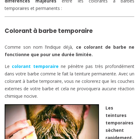
différences majeures
entre les colorants à barbes
temporaires et permanents :
Colorant à barbe temporaire
Comme son nom l’indique déjà,
ce colorant de barbe ne
fonctionne que pour une durée limitée.
Le
colorant temporaire
ne pénètre pas très profondément
dans votre barbe comme le fait la teinture permanente. Avec un
colorant à barbe temporaire, vous ne colorerez que les couches
externes de votre barbe et cela ne provoquera aucune réaction
chimique nocive.
Les
teintures
temporaires
sèchent
rapidement,