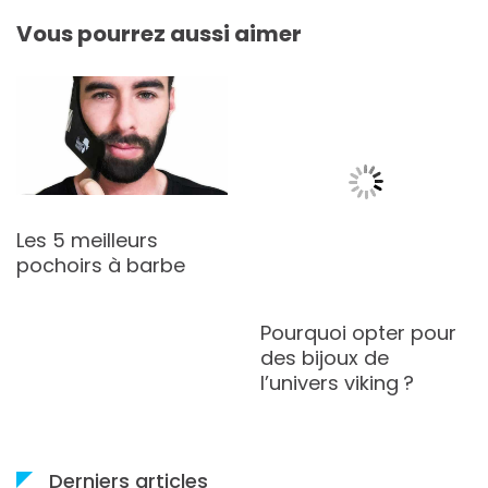
Vous pourrez aussi aimer
e
Pourquoi opter pour
Les 4 meilleures
des bijoux de
teintures à barb
l’univers viking ?
Derniers articles