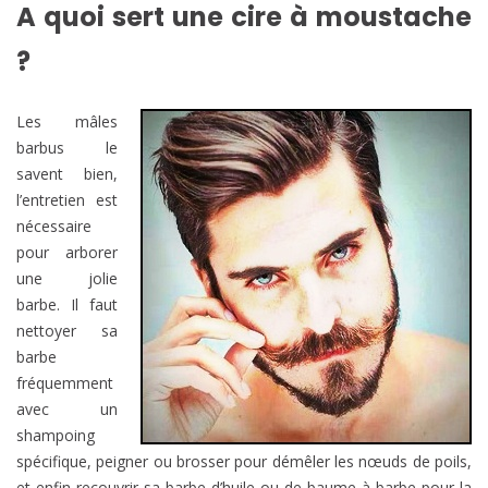
A quoi sert une cire à moustache
?
Les mâles
barbus le
savent bien,
l’entretien est
nécessaire
pour arborer
une jolie
barbe. Il faut
nettoyer sa
barbe
fréquemment
avec un
shampoing
spécifique, peigner ou brosser pour démêler les nœuds de poils,
et enfin recouvrir sa barbe d’huile ou de baume à barbe pour la