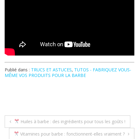
Publié dans :
TRUCS ET ASTUCES
,
TUTOS - FABRIQUEZ VOUS-
MÊME VOS PRODUITS POUR LA BARBE
Navigation
Huiles à barbe : des ingrédients pour tous les goûts !
de
Vitamines pour barbe : fonctionnent-elles vraiment ?