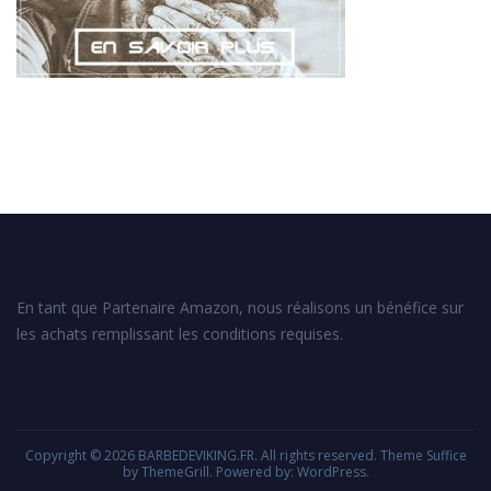
En tant que Partenaire Amazon, nous réalisons un bénéfice sur
les achats remplissant les conditions requises.
Copyright © 2026
BARBEDEVIKING.FR
. All rights reserved. Theme
Suffice
by ThemeGrill. Powered by:
WordPress
.