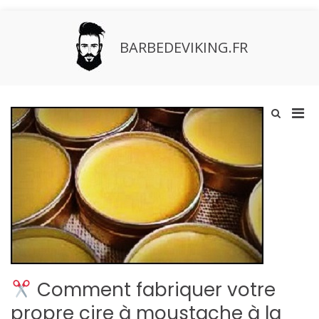
Aller
au
contenu
BARBEDEVIKING.FR
Men
Afficher
le
prin
formulaire
pou
de
mobi
recherche
Comment fabriquer votre
propre cire à moustache à la