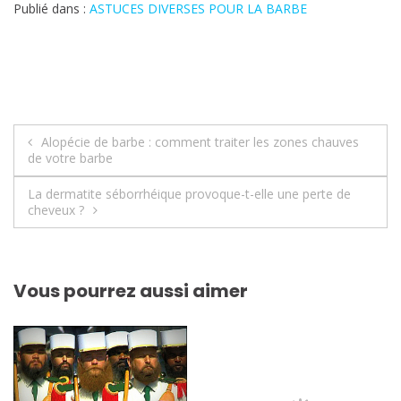
Publié dans :
ASTUCES DIVERSES POUR LA BARBE
Navigation
Alopécie de barbe : comment traiter les zones chauves
de votre barbe
de
La dermatite séborrhéique provoque-t-elle une perte de
l’article
cheveux ?
Vous pourrez aussi aimer