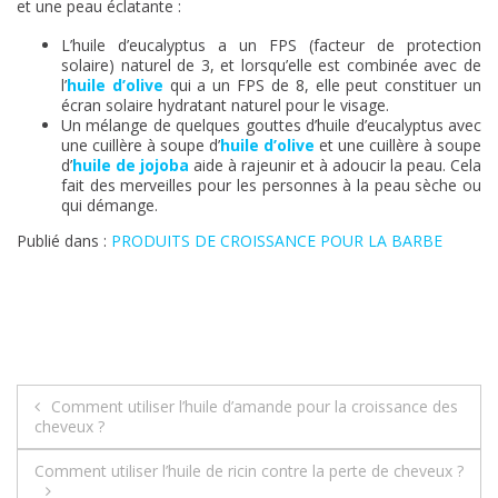
et une peau éclatante :
L’huile d’eucalyptus a un FPS (facteur de protection
solaire) naturel de 3, et lorsqu’elle est combinée avec de
l’
huile d’olive
qui a un FPS de 8, elle peut constituer un
écran solaire hydratant naturel pour le visage.
Un mélange de quelques gouttes d’huile d’eucalyptus avec
une cuillère à soupe d’
huile d’olive
et une cuillère à soupe
d’
huile de jojoba
aide à rajeunir et à adoucir la peau. Cela
fait des merveilles pour les personnes à la peau sèche ou
qui démange.
Publié dans :
PRODUITS DE CROISSANCE POUR LA BARBE
Navigation
Comment utiliser l’huile d’amande pour la croissance des
cheveux ?
de
Comment utiliser l’huile de ricin contre la perte de cheveux ?
l’article