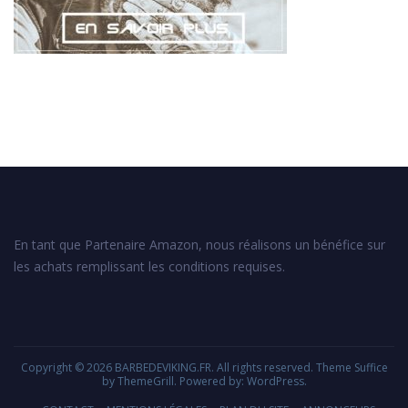
En tant que Partenaire Amazon, nous réalisons un bénéfice sur
les achats remplissant les conditions requises.
Copyright © 2026
BARBEDEVIKING.FR
. All rights reserved. Theme
Suffice
by ThemeGrill. Powered by:
WordPress
.