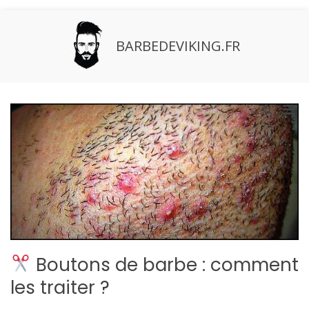
Aller
au
contenu
BARBEDEVIKING.FR
Men
Afficher
le
prin
formulaire
pou
de
mobi
recherche
Boutons de barbe : comment
les traiter ?